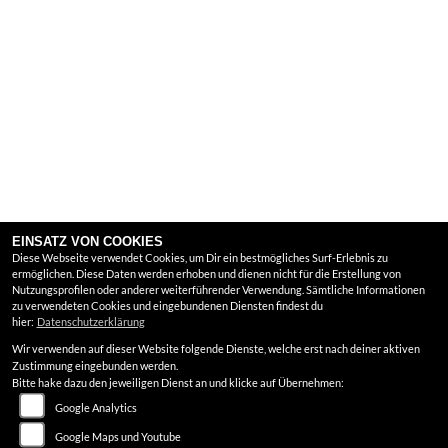
EINSATZ VON COOKIES
Diese Webseite verwendet Cookies, um Dir ein bestmögliches Surf-Erlebnis zu
ermöglichen. Diese Daten werden erhoben und dienen nicht für die Erstellung von
Nutzungsprofilen oder anderer weiterführender Verwendung. Sämtliche Informationen
zu verwendeten Cookies und eingebundenen Diensten findest du
hier:
Datenschutzerklärung
Wir verwenden auf dieser Website folgende Dienste, welche erst nach deiner aktiven
Zustimmung eingebunden werden.
Bitte hake dazu den jeweiligen Dienst an und klicke auf Übernehmen:
Google Analytics
Google Maps und Youtube