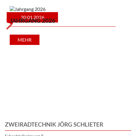
20.01.2026
JAHRGANG 2026
MEHR
JAH
Kund
ZWEIRADTECHNIK JÖRG SCHLIETER
Schachtelhalmweg 8