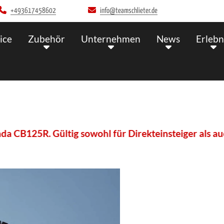
+493617458602
info@teamschlieter.de
ice
Zubehör
Unternehmen
News
Erlebn
. Gültig sowohl für Direkteinsteiger als auch für A