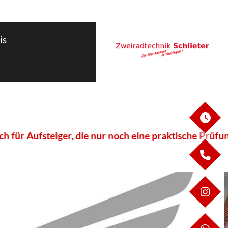
is
ÖF
ufsteiger, die nur noch eine praktische Prüfung abl
KO
IN