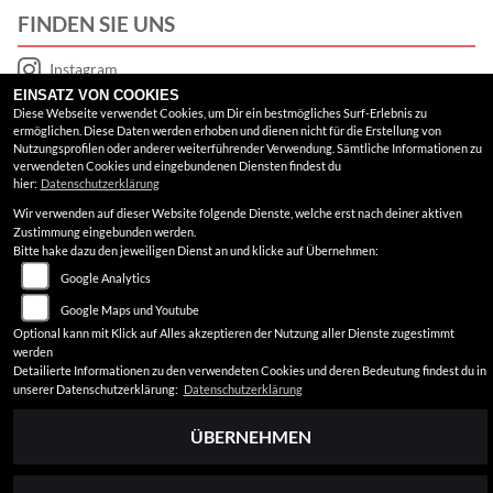
FINDEN SIE UNS
Instagram
EINSATZ VON COOKIES
Google Maps
Diese Webseite verwendet Cookies, um Dir ein bestmögliches Surf-Erlebnis zu
ermöglichen. Diese Daten werden erhoben und dienen nicht für die Erstellung von
Nutzungsprofilen oder anderer weiterführender Verwendung. Sämtliche Informationen zu
RECHTLICHES
verwendeten Cookies und eingebundenen Diensten findest du
hier:
Datenschutzerklärung
Wir verwenden auf dieser Website folgende Dienste, welche erst nach deiner aktiven
AGB
Zustimmung eingebunden werden.
Bitte hake dazu den jeweiligen Dienst an und klicke auf Übernehmen:
Impressum
Google Analytics
Datenschutz
Google Maps und Youtube
Optional kann mit Klick auf Alles akzeptieren der Nutzung aller Dienste zugestimmt
Disclaimer
werden
Detailierte Informationen zu den verwendeten Cookies und deren Bedeutung findest du in
Barrierefreiheit
unserer Datenschutzerklärung:
Datenschutzerklärung
ÜBERNEHMEN