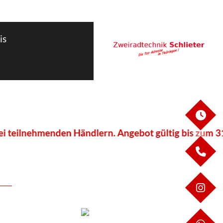
is
ÖF
ehmenden Händlern. Angebot gültig bis zum 31.07.202
KO
IN