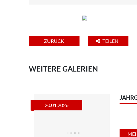
JAHR
20.01.2026
ME
ZWEIRADTECHNIK JÖRG SCHLIETER
Schachtelhalmweg 8
99092 Erfurt OT Marbach
Deutschland
Telefon:
+4936174586