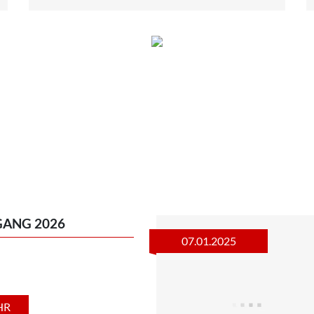
GANG 2026
07.01.2025
HR
LINKS
FINDEN SIE
Unternehmen
Instagram
Neufahrzeuge
Google Map
Gebrauchtfahrzeuge
02
Service