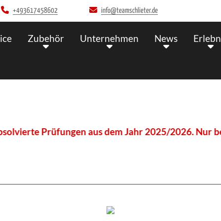
+493617458602
info@teamschlieter.de
ice
Zubehör
Unternehmen
News
Erlebn
rte Prüfungen aus dem Jahr 2025/2026. Nur bei teiln