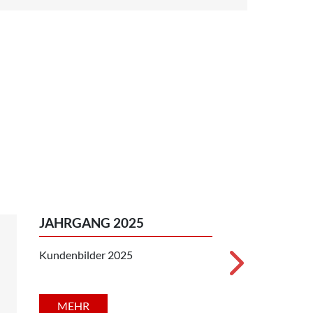
JAHRGANG 2025
01.01.202
Kundenbilder 2025
MEHR
 UNS
RECHTLICHES
AGB
s
Impressum
Datenschutz