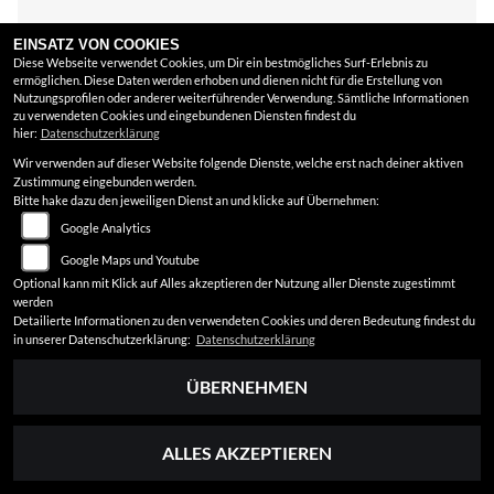
EINSATZ VON COOKIES
Diese Webseite verwendet Cookies, um Dir ein bestmögliches Surf-Erlebnis zu
ermöglichen. Diese Daten werden erhoben und dienen nicht für die Erstellung von
Nutzungsprofilen oder anderer weiterführender Verwendung. Sämtliche Informationen
zu verwendeten Cookies und eingebundenen Diensten findest du
hier:
Datenschutzerklärung
Wir verwenden auf dieser Website folgende Dienste, welche erst nach deiner aktiven
Zustimmung eingebunden werden.
Bitte hake dazu den jeweiligen Dienst an und klicke auf Übernehmen:
Google Analytics
Google Maps und Youtube
Optional kann mit Klick auf Alles akzeptieren der Nutzung aller Dienste zugestimmt
werden
Detailierte Informationen zu den verwendeten Cookies und deren Bedeutung findest du
in unserer Datenschutzerklärung:
Datenschutzerklärung
ÜBERNEHMEN
ALLES AKZEPTIEREN