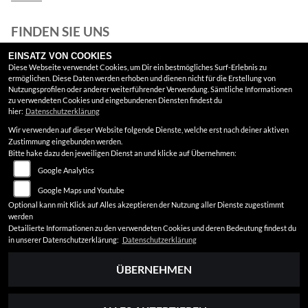
FINDEN SIE UNS
EINSATZ VON COOKIES
Instagram
Diese Webseite verwendet Cookies, um Dir ein bestmögliches Surf-Erlebnis zu
ermöglichen. Diese Daten werden erhoben und dienen nicht für die Erstellung von
Google Maps
Nutzungsprofilen oder anderer weiterführender Verwendung. Sämtliche Informationen
zu verwendeten Cookies und eingebundenen Diensten findest du
hier:
Datenschutzerklärung
RECHTLICHES
Wir verwenden auf dieser Website folgende Dienste, welche erst nach deiner aktiven
Zustimmung eingebunden werden.
AGB
Bitte hake dazu den jeweiligen Dienst an und klicke auf Übernehmen:
Google Analytics
Impressum
Google Maps und Youtube
Datenschutz
Optional kann mit Klick auf Alles akzeptieren der Nutzung aller Dienste zugestimmt
werden
Disclaimer
Detailierte Informationen zu den verwendeten Cookies und deren Bedeutung findest du
in unserer Datenschutzerklärung:
Datenschutzerklärung
Barrierefreiheit
ÜBERNEHMEN