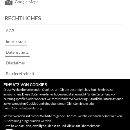
Google Maps
RECHTLICHES
AGB
Impressum
Datenschutz
Disclaimer
Barrierefreiheit
EINSATZ VON COOKIES
Diese Webseite verwendet Cookies, um Dir ein bestmögliches Surf-Erlebnis zu
ermöglichen. Diese Daten werden erhoben und dienen nicht für die Erstellung von
Nutzungsprofilen oder anderer weiterführender Verwendung. Sämtliche Informationen
zu verwendeten Cookies und eingebundenen Diensten findest du
hier:
Datenschutzerklärung
Wir verwenden auf dieser Website folgende Dienste, welche erst nach deiner aktiven
Zustimmung eingebunden werden.
Bitte hake dazu den jeweiligen Dienst an und klicke auf Übernehmen: