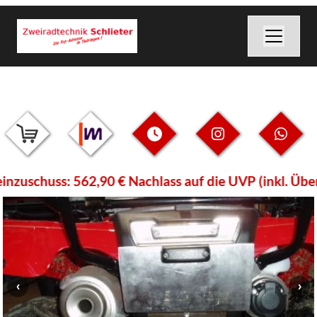
schuss: 562,90 € Nachlass auf die UVP (inkl. Überfü