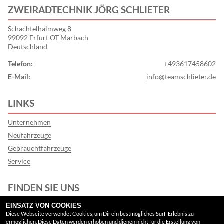
ZWEIRADTECHNIK JÖRG SCHLIETER
Schachtelhalmweg 8
99092 Erfurt OT Marbach
Deutschland
Telefon:
+493617458602
E-Mail:
info@teamschlieter.de
LINKS
Unternehmen
Neufahrzeuge
Gebrauchtfahrzeuge
Service
FINDEN SIE UNS
EINSATZ VON COOKIES
Instagram
Diese Webseite verwendet Cookies, um Dir ein bestmögliches Surf-Erlebnis zu
ermöglichen. Diese Daten werden erhoben und dienen nicht für die Erstellung von