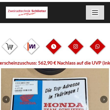
cheinzuschuss: 562,90 € Nachlass auf die UVP (inkl. 