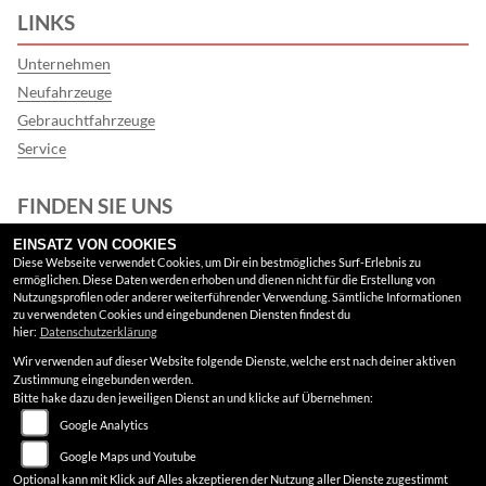
LINKS
Unternehmen
Neufahrzeuge
Gebrauchtfahrzeuge
Service
FINDEN SIE UNS
EINSATZ VON COOKIES
Instagram
Diese Webseite verwendet Cookies, um Dir ein bestmögliches Surf-Erlebnis zu
ermöglichen. Diese Daten werden erhoben und dienen nicht für die Erstellung von
Google Maps
Nutzungsprofilen oder anderer weiterführender Verwendung. Sämtliche Informationen
zu verwendeten Cookies und eingebundenen Diensten findest du
hier:
Datenschutzerklärung
RECHTLICHES
Wir verwenden auf dieser Website folgende Dienste, welche erst nach deiner aktiven
Zustimmung eingebunden werden.
AGB
Bitte hake dazu den jeweiligen Dienst an und klicke auf Übernehmen:
Google Analytics
Impressum
Google Maps und Youtube
Datenschutz
Optional kann mit Klick auf Alles akzeptieren der Nutzung aller Dienste zugestimmt