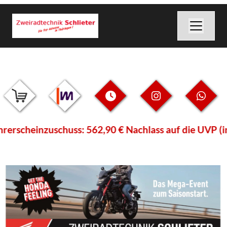
erscheinzuschuss: 562,90 € Nachlass auf die UVP (ink