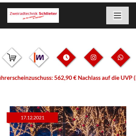
inzuschuss: 562,90 € Nachlass auf die UVP (inkl. Üb
17.12.2021