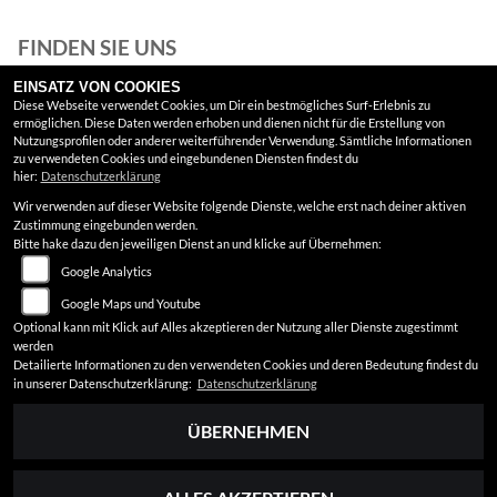
FINDEN SIE UNS
EINSATZ VON COOKIES
Instagram
Diese Webseite verwendet Cookies, um Dir ein bestmögliches Surf-Erlebnis zu
ermöglichen. Diese Daten werden erhoben und dienen nicht für die Erstellung von
Google Maps
Nutzungsprofilen oder anderer weiterführender Verwendung. Sämtliche Informationen
zu verwendeten Cookies und eingebundenen Diensten findest du
hier:
Datenschutzerklärung
RECHTLICHES
Wir verwenden auf dieser Website folgende Dienste, welche erst nach deiner aktiven
Zustimmung eingebunden werden.
AGB
Bitte hake dazu den jeweiligen Dienst an und klicke auf Übernehmen:
Google Analytics
Impressum
Google Maps und Youtube
Datenschutz
Optional kann mit Klick auf Alles akzeptieren der Nutzung aller Dienste zugestimmt
werden
Disclaimer
Detailierte Informationen zu den verwendeten Cookies und deren Bedeutung findest du
in unserer Datenschutzerklärung:
Datenschutzerklärung
Barrierefreiheit
ÜBERNEHMEN