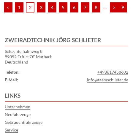
<
1
2
3
4
5
6
7
8
...
>
9
ZWEIRADTECHNIK JÖRG SCHLIETER
Schachtelhalmweg 8
99092 Erfurt OT Marbach
Deutschland
Telefon:
+493617458602
E-Mail:
info@teamschlieter.de
LINKS
Unternehmen
Neufahrzeuge
Gebrauchtfahrzeuge
Service